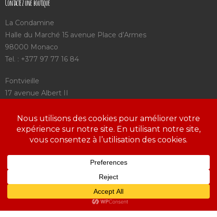
Contactez une boutique
La Condamine
Halle du Marché 15 avenue Place d’Armes
98000 Monaco
Tel. : +377 97 77 16 84
Fontvieille
17 avenue Albert II
98000 Monaco
Tel. : +377 92 05 75 25
Saint Charles
3 avenue Saint Charles
98000 Monaco
Tel. : +377 97 98 09 72
https://www.aroca.mc/mentions-legales-a-roca/