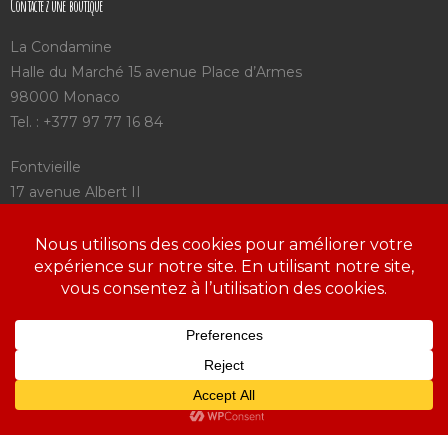
Contactez une boutique
La Condamine
Halle du Marché 15 avenue Place d’Armes
98000 Monaco
Tel. : +377 97 77 16 84
Fontvieille
17 avenue Albert II
98000 Monaco
Tel. : +377 92 05 75 25
Saint Charles
3 avenue Saint Charles
98000 Monaco
Tel. : +377 97 98 09 72
https://www.aroca.mc/mentions-legales-a-roca/