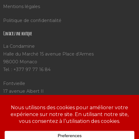
Mentions légales
Politique de confidentialité
Contactez une boutique
La Condamine
Halle du Marché 15 avenue Place d’Armes
98000 Monaco
Tel. : +377 97 77 16 84
Fontvieille
17 avenue Albert II
98000 Monaco
Tel. : +377 92 05 75 25
Saint Charles
3 avenue Saint Charles
98000 Monaco