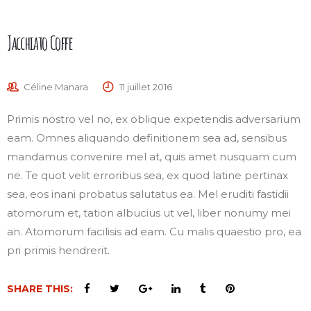
Jacchiato Coffe
Céline Manara
11 juillet 2016
Primis nostro vel no, ex oblique expetendis adversarium
eam. Omnes aliquando definitionem sea ad, sensibus
mandamus convenire mel at, quis amet nusquam cum
ne. Te quot velit erroribus sea, ex quod latine pertinax
sea, eos inani probatus salutatus ea. Mel eruditi fastidii
atomorum et, tation albucius ut vel, liber nonumy mei
an. Atomorum facilisis ad eam. Cu malis quaestio pro, ea
pri primis hendrerit.
SHARE THIS: