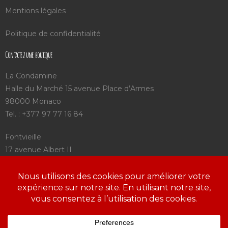
Mentions légales
Politique de confidentialité
Contactez une boutique
La Condamine
Halle du Marché 15 avenue Place d’Armes
98000 Monaco
Tel. : +377 97 77 16 84
Fontvieille
17 avenue Albert II
98000 Monaco
Tel. : +377 92 05 75 25
Saint Charles
3 avenue Saint Charles
98000 Monaco