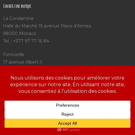
Contactez une boutique
La Condamine
Halle du Marché 15 avenue Place d’Armes
98000 Monaco
Tel. : +377 97 77 16 84
Fontvieille
17 avenue Albert II
98000 Monaco
Tel. : +377 92 05 75 25
Saint Charles
3 avenue Saint Charles
98000 Monaco
Tel. : +377 97 98 09 72
https://www.aroca.mc/mentions-legales-a-roca/