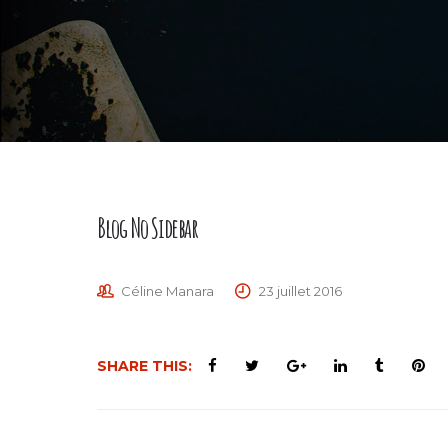
Blog No Sidebar
Céline Manara
23 juillet 2016
SHARE THIS: