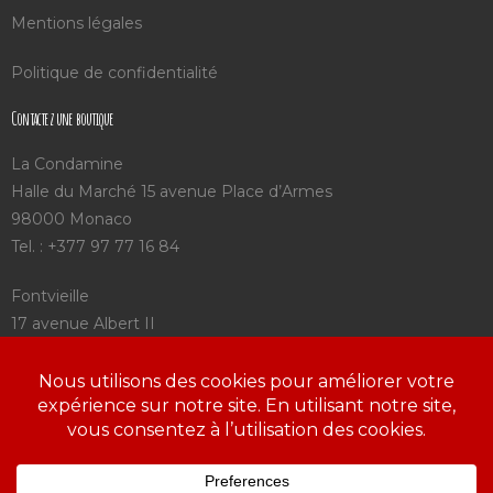
Mentions légales
Politique de confidentialité
Contactez une boutique
La Condamine
Halle du Marché 15 avenue Place d’Armes
98000 Monaco
Tel. : +377 97 77 16 84
Fontvieille
17 avenue Albert II
98000 Monaco
Tel. : +377 92 05 75 25
Saint Charles
3 avenue Saint Charles
98000 Monaco