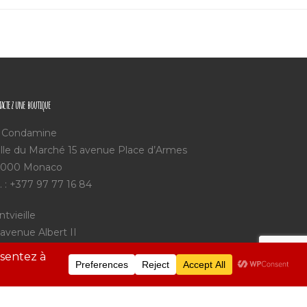
actez une boutique
 Condamine
lle du Marché 15 avenue Place d’Armes
000 Monaco
l. : +377 97 77 16 84
ntvieille
 avenue Albert II
000 Monaco
l. : +377 92 05 75 25
int Charles