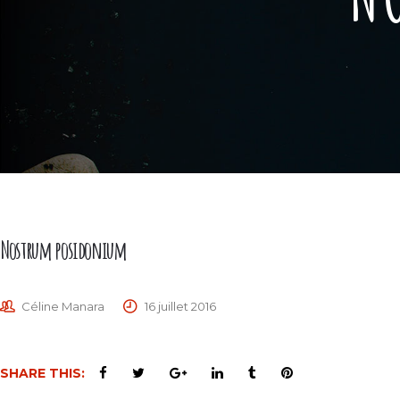
Nostrum posidonium
Céline Manara
16 juillet 2016
SHARE THIS: