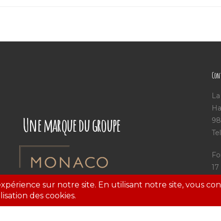
Cont
La
Ha
Une marque du groupe
98
Te
Fo
17
98
Te
Sa