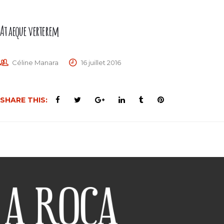
At aeque verterem
Céline Manara
16 juillet 2016
SHARE THIS: